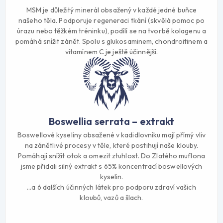
MSM je důležitý minerál obsažený v každé jedné buňce
našeho těla. Podporuje regeneraci tkání (skvělá pomoc po
úrazu nebo těžkém tréninku), podílí se na tvorbě kolagenu a
pomáhá snížit zánět. Spolu s glukosaminem, chondroitinem a
vitamínem C je ještě účinnější.
Boswellia serrata – extrakt
Boswellové kyseliny obsažené v kadidlovníku mají přímý vliv
na zánětlivé procesy v těle, které postihují naše klouby.
Pomáhají snížit otok a omezit ztuhlost. Do Zlatého muflona
jsme přidali silný extrakt s 65% koncentrací boswellových
kyselin.
…a 6 dalších účinných látek pro podporu zdraví vašich
kloubů, vazů a šlach.