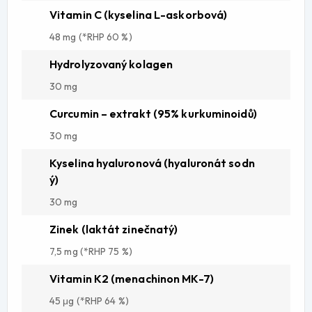
Vitamin C (kyselina L-askorbová)
48 mg (*RHP 60 %)
Hydrolyzovaný kolagen
30 mg
Curcumin – extrakt (95% kurkuminoidů)
30 mg
Kyselina hyaluronová (hyaluronát sodn
ý)
30 mg
Zinek (laktát zinečnatý)
7,5 mg (*RHP 75 %)
Vitamin K2 (menachinon MK-7)
45 μg
(*RHP 64 %)