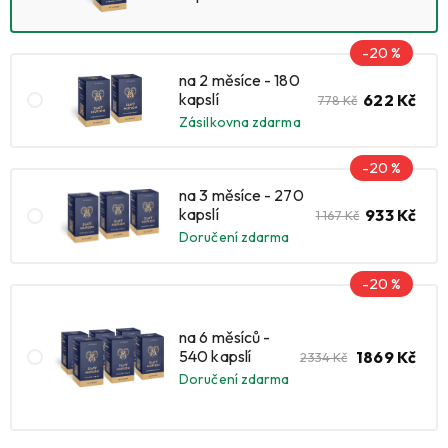
-20 %
na 2 měsíce - 180
kapslí
622 Kč
778 Kč
Zásilkovna zdarma
-20 %
na 3 měsíce - 270
kapslí
933 Kč
1 167 Kč
Doručení zdarma
-20 %
na 6 měsíců -
540 kapslí
1869 Kč
2334 Kč
Doručení zdarma