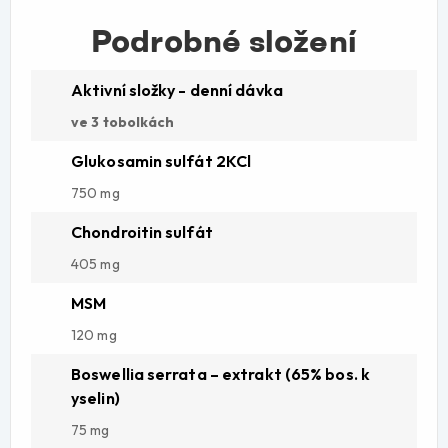
Podrobné složení
Aktivní složky - denní dávka
ve 3 tobolkách
Glukosamin sulfát 2KCl
750 mg
Chondroitin sulfát
405 mg
MSM
120 mg
Boswellia serrata – extrakt (65% bos. k
yselin)
75 mg