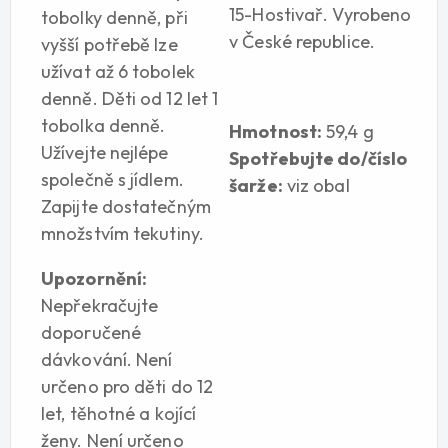
15-Hostivař. Vyrobeno
tobolky denně, při
v České republice.
vyšší potřebě lze
užívat až 6 tobolek
denně. Děti od 12 let 1
tobolka denně.
Hmotnost:
59,4 g
Užívejte nejlépe
Spotřebujte do/číslo
společně s jídlem.
šarže:
viz obal
Zapijte dostatečným
množstvím tekutiny.
Upozornění:
Nepřekračujte
doporučené
dávkování. Není
určeno pro děti do 12
let, těhotné a kojící
ženy. Není určeno