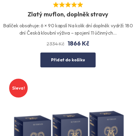
Zlatý muflon, doplněk stravy
Balíček obsahuje: 6 × 90 kapslí Na kolik dní doplněk vydrží: 180
dní Česká kloubní výživa – spojení 11 účinných…
1866
Kč
2334
Kč
Přidat do košíku
Sleva!