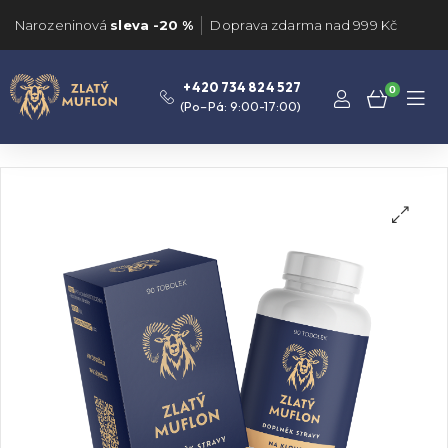
Narozeninová
sleva -20 %
Doprava zdarma nad 999 Kč
+420 734 824 527
0
(Po–Pá: 9:00-17:00)
🔍