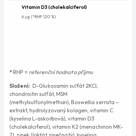
Vitamin D3 (cholekalciferol)
6 μg
(*RHP 120 %)
*
RHP =
referenční hodnota příjmu
Složení:
D-Glukosamin sulfát 2KCl,
chondroitin sulfát, MSM
(methylsulfonylmethan), Boswellia serrata –
extrakt, hydrolyzovaný kolagen, vitamin C
(kyselina L-askorbová), vitamin D3
(cholekalciferol), vitamin K2 (menachinon MK-
7), zinek (laktát zinečnatý), kyselina