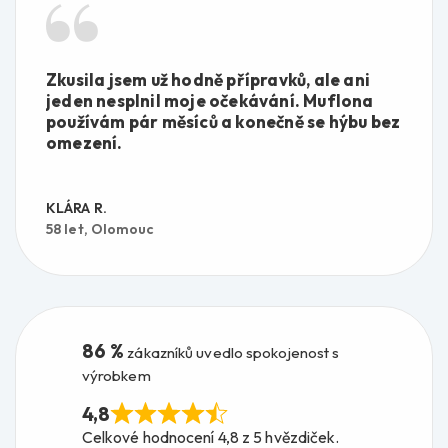
Zkusila jsem už hodně přípravků, ale ani
jeden nesplnil moje očekávání. Muflona
používám pár měsíců a konečně se hýbu bez
omezení.
KLÁRA R.
58 let, Olomouc
86 %
zákazníků uvedlo spokojenost s
výrobkem
4,8
Celkové hodnocení 4,8 z 5 hvězdiček.