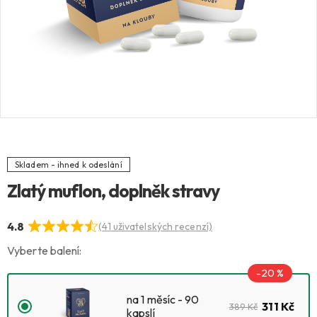
Skladem - ihned k odeslání
Zlatý muflon, doplněk stravy
4.8
(
41
uživatelských recenzí)
Vyberte balení:
-20 %
na 1 měsíc - 90
311 Kč
389 Kč
kapslí