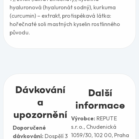
hyaluronová (hyaluronát sodný), kurkuma
(curcumin) – extrakt, protispékavá látka:
hořečnaté soli mastných kyselin rostlinného
původu.
Dávkování
Další
a
informace
upozornění
Výrobce:
REPUTE
s.r.o., Chudenická
Doporučené
1059/30, 102 00, Praha
dávkování:
Dospělí 3