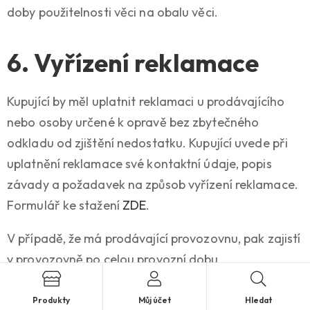
doby použitelnosti věci na obalu věci.
6. Vyřízení reklamace
Kupující by měl uplatnit reklamaci u prodávajícího
nebo osoby určené k opravě bez zbytečného
odkladu od zjištění nedostatku. Kupující uvede při
uplatnění reklamace své kontaktní údaje, popis
závady a požadavek na způsob vyřízení reklamace.
Formulář ke stažení
ZDE
.
V případě, že má prodávající provozovnu, pak zajistí
v provozovně po celou provozní dobu
přítomnost pracovníka pověřeného vyřizováním
reklamací.
Produkty
Můj účet
Hledat