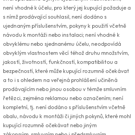
není vhodné k účelu, pro který jej kupující požaduje a
s nímž prodávající souhlasil, není dodáno s
ujednaným příslušenstvím, pokyny k použití včetně
návodu k montáži nebo instalaci; není vhodné k
obvyklému nebo sjednanému účelu, neodpovídá
obvyklým vlastnostem věcí téhož druhu množstvím,
jakostí, životností, funkčností, kompatibilitou a
bezpečností, které může kupující rozumně očekávat
a to i s ohledem na veřejná prohlášení učiněná
prodávajícím nebo jinou osobou v témže smluvním
řetězci, zejména reklamou nebo označením; není
kompletní, tj. není dodáno s příslušenstvím včetně
obalu, návodu k montáži či jiných pokynů, které mohl
kupující rozumně očekávat nebo jiným
zákonným, smluvním nebo i předsmluvním