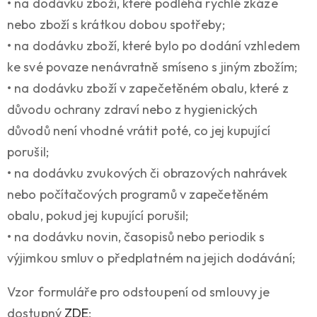
• na dodávku zboží, které podléhá rychlé zkáze
nebo zboží s krátkou dobou spotřeby;
• na dodávku zboží, které bylo po dodání vzhledem
ke své povaze nenávratně smíseno s jiným zbožím;
• na dodávku zboží v zapečetěném obalu, které z
důvodu ochrany zdraví nebo z hygienických
důvodů není vhodné vrátit poté, co jej kupující
porušil;
• na dodávku zvukových či obrazových nahrávek
nebo počítačových programů v zapečetěném
obalu, pokud jej kupující porušil;
• na dodávku novin, časopisů nebo periodik s
výjimkou smluv o předplatném na jejich dodávání;
Vzor formuláře pro odstoupení od smlouvy je
dostupný
ZDE
: