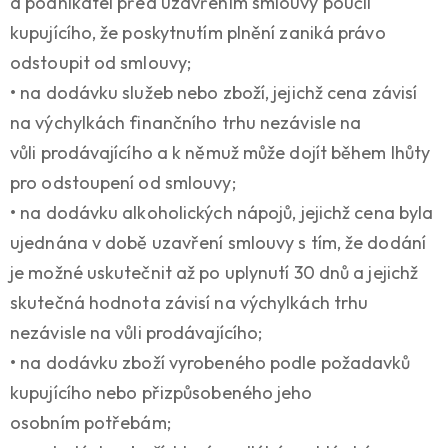
a podnikatel před uzavřením smlouvy poučil
kupujícího, že poskytnutím plnění zaniká právo
odstoupit od smlouvy;
• na dodávku služeb nebo zboží, jejichž cena závisí
na výchylkách finančního trhu nezávisle na
vůli prodávajícího a k němuž může dojít během lhůty
pro odstoupení od smlouvy;
• na dodávku alkoholických nápojů, jejichž cena byla
ujednána v době uzavření smlouvy s tím, že dodání
je možné uskutečnit až po uplynutí 30 dnů a jejichž
skutečná hodnota závisí na výchylkách trhu
nezávisle na vůli prodávajícího;
• na dodávku zboží vyrobeného podle požadavků
kupujícího nebo přizpůsobeného jeho
osobním potřebám;