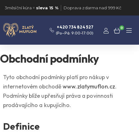
3měsíční kúra =
sleva 15 %
Doprava zdarma nad 999 Kč
+420 734 824 527
0
(Po–Pá: 9:00-17:00)
Obchodní podmínky
Tyto obchodní podmínky platí pro nákup v
internetovém obchodě
www.zlatymuflon.cz
.
Podmínky blíže upřesňují práva a povinnosti
prodávajícího a kupujícího.
Definice