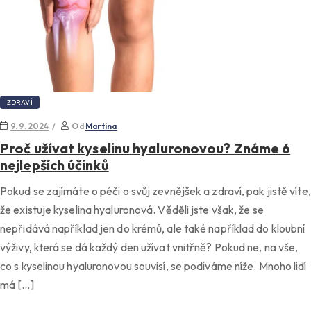
ZDRAVÍ
9. 9. 2024
Od
Martina
Proč užívat kyselinu hyaluronovou? Známe 6
nejlepších účinků
Pokud se zajímáte o péči o svůj zevnějšek a zdraví, pak jistě víte,
že existuje kyselina hyaluronová. Věděli jste však, že se
nepřidává například jen do krémů, ale také například do kloubní
výživy, která se dá každý den užívat vnitřně? Pokud ne, na vše,
co s kyselinou hyaluronovou souvisí, se podíváme níže. Mnoho lidí
má […]