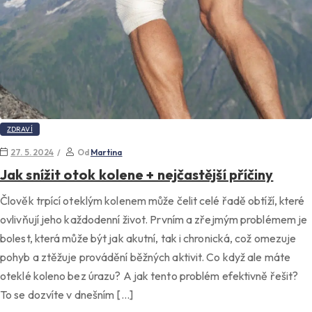
ZDRAVÍ
27. 5. 2024
Od
Martina
Jak snížit otok kolene + nejčastější příčiny
Člověk trpící oteklým kolenem může čelit celé řadě obtíží, které
ovlivňují jeho každodenní život. Prvním a zřejmým problémem je
bolest, která může být jak akutní, tak i chronická, což omezuje
pohyb a ztěžuje provádění běžných aktivit. Co když ale máte
oteklé koleno bez úrazu? A jak tento problém efektivně řešit?
To se dozvíte v dnešním […]