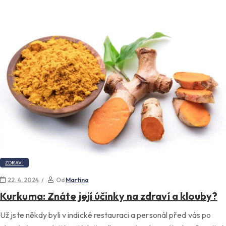
ZDRAVÍ
22. 4. 2024
Od
Martina
Kurkuma: Znáte její účinky na zdraví a klouby?
Už jste někdy byli v indické restauraci a personál před vás po