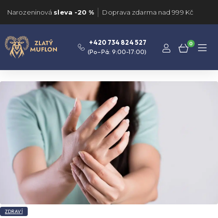
Narozeninová
sleva -20 %
Doprava zdarma nad 999 Kč
+420 734 824 527
0
(Po–Pá: 9:00-17:00)
ZDRAVÍ