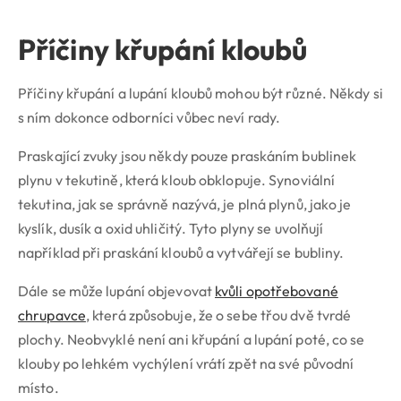
Příčiny křupání kloubů
Příčiny křupání a lupání kloubů mohou být různé. Někdy si
s ním dokonce odborníci vůbec neví rady.
Praskající zvuky jsou někdy pouze praskáním bublinek
plynu v tekutině, která kloub obklopuje. Synoviální
tekutina, jak se správně nazývá, je plná plynů, jako je
kyslík, dusík a oxid uhličitý. Tyto plyny se uvolňují
například při praskání kloubů a vytvářejí se bubliny.
Dále se může lupání objevovat
kvůli opotřebované
chrupavce
, která způsobuje, že o sebe třou dvě tvrdé
plochy. Neobvyklé není ani křupání a lupání poté, co se
klouby po lehkém vychýlení vrátí zpět na své původní
místo.