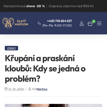
Narozeninová
sleva -20 %
Doprava zdarma nad 999 Kč
+420 734 824 527
0
(Po–Pá: 9:00-17:00)
ZDRAVÍ
Křupání a praskání
kloubů: Kdy se jedná o
problém?
21. 10. 2024
Od
Martina