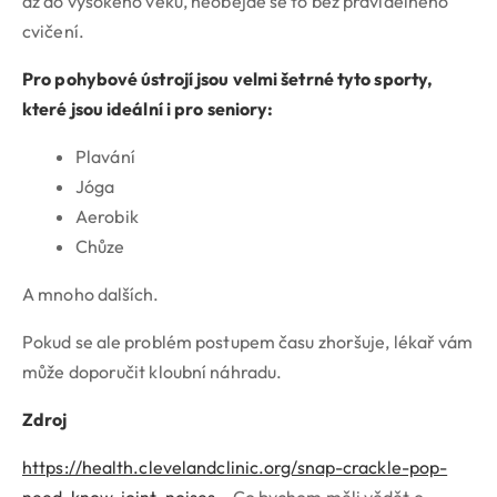
až do vysokého věku, neobejde se to bez pravidelného
cvičení.
Pro pohybové ústrojí jsou velmi šetrné tyto sporty,
které jsou ideální i pro seniory:
Plavání
Jóga
Aerobik
Chůze
A mnoho dalších.
Pokud se ale problém postupem času zhoršuje, lékař vám
může doporučit kloubní náhradu.
Zdroj
https://health.clevelandclinic.org/snap-crackle-pop-
need-know-joint-noises
– Co bychom měli vědět o