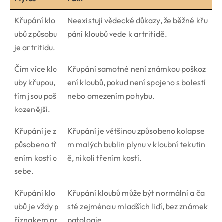
Křupání klo
Neexistují vědecké důkazy, že běžné křu
ubů způsobu
pání kloubů vede k artritidě.
je artritidu.
Čím více klo
Křupání samotné není známkou poškoz
uby křupou,
ení kloubů, pokud není spojeno s bolestí
tím jsou poš
nebo omezením pohybu.
kozenější.
Křupání je z
Křupání je většinou způsobeno kolapse
působeno tř
m malých bublin plynu v kloubní tekutin
ením kostí o
ě, nikoli třením kostí.
sebe.
Křupání klo
Křupání kloubů může být normální a ča
ubů je vždy p
sté zejména u mladších lidí, bez známek
říznakem pr
patologie.