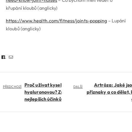
křupání kloubů (anglicky)
https://www.health.com/fitness/joints-popping
– Lupání
kloubů (anglicky)
Facebook
Email
Proč užívat kyselinu
Artróza: Jaké jso
PŘEDCHOZÍ
DALŠÍ
hyaluronovou? Známe 6
příznaky a co dělat,
nejlepších účinků