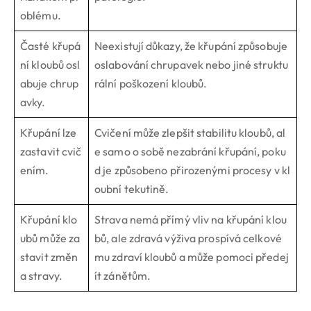
oblému.
Časté křupá
Neexistují důkazy, že křupání způsobuje
ní kloubů osl
oslabování chrupavek nebo jiné struktu
abuje chrup
rální poškození kloubů.
avky.
Křupání lze
Cvičení může zlepšit stabilitu kloubů, al
zastavit cvič
e samo o sobě nezabrání křupání, poku
ením.
d je způsobeno přirozenými procesy v kl
oubní tekutině.
Křupání klo
Strava nemá přímý vliv na křupání klou
ubů může za
bů, ale zdravá výživa prospívá celkové
stavit změn
mu zdraví kloubů a může pomoci předej
a stravy.
ít zánětům.