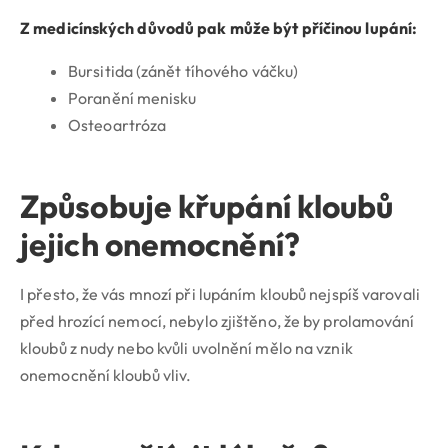
Z medicínských důvodů pak může být příčinou lupání:
Bursitida (zánět tíhového váčku)
Poranění menisku
Osteoartróza
Způsobuje křupání kloubů
jejich onemocnění?
I přesto, že vás mnozí při lupáním kloubů nejspíš varovali
před hrozící nemocí, nebylo zjištěno, že by prolamování
kloubů z nudy nebo kvůli uvolnění mělo na vznik
onemocnění kloubů vliv.