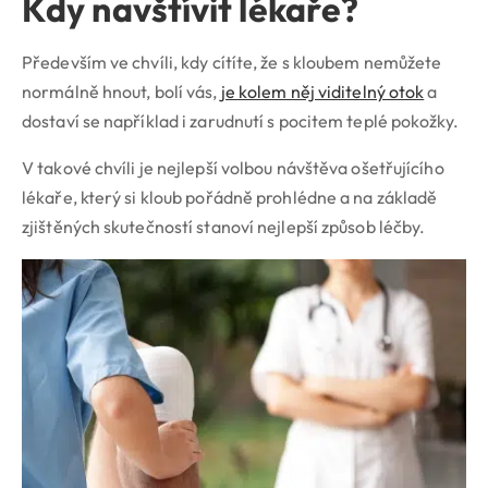
Kdy navštívit lékaře?
Především ve chvíli, kdy cítíte, že s kloubem nemůžete
normálně hnout, bolí vás,
je kolem něj viditelný otok
a
dostaví se například i zarudnutí s pocitem teplé pokožky.
V takové chvíli je nejlepší volbou návštěva ošetřujícího
lékaře, který si kloub pořádně prohlédne a na základě
zjištěných skutečností stanoví nejlepší způsob léčby.