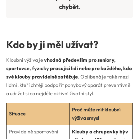
chybět.
Kdo by ji měl užívat?
Kloubní výživa je
vhodná především pro seniory,
sportovce, fyzicky pracující lidi nebo pro každého, kdo
své klouby pravidelně zatěžuje
. Oblíbená je také mezi
lidmi, kteří chtějí podpořit pohybový aparát preventivně
a udržet si co nejdéle aktivní životní styl.
Proč může mít kloubní
Situace
výživa smysl
Pravidelné sportování
Klouby a chrupavky býv