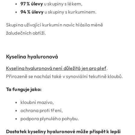
97 % úlevy
u skupiny s lékem,
94 % úlevy
u skupiny s kurkuminem.
Skupina užívající kurkumin navíc hlásila méně
žaludečních obtíží.
Kyselina hyaluronová
Kyselina hyaluronová není důležitá jen pro pleť
.
Přirozeně se nachází také v synoviální tekutině kloubů.
Ta funguje jako:
kloubní mazivo,
ochrana proti tření,
podpora plynulého pohybu.
Dostatek kyseliny hyaluronové může přispět k lepší