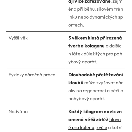
ají více zatěžované
, zejm
éna při běhu, silovém trén
inku nebo dynamických sp
ortech.
Vyšší věk
S věkem klesá přirozená
tvorba kolagenu
a dalšíc
h látek důležitých pro poh
ybový aparát.
Fyzicky náročná práce
Dlouhodobé přetěžování
kloubů
může zvyšovat nár
oky na regeneraci a péči o
pohybový aparát.
Nadváha
Každý kilogram navíc zn
amená větší zátěž
hlavn
ě pro kolena
,
kyčle
a kotní