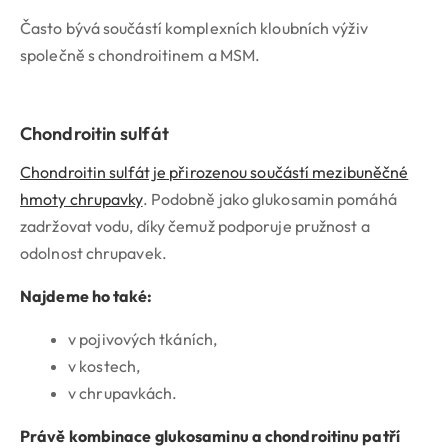
Často bývá součástí komplexních kloubních výživ
společně s chondroitinem a MSM.
Chondroitin sulfát
Chondroitin sulfát je přirozenou součástí mezibuněčné
hmoty chrupavky
. Podobně jako glukosamin pomáhá
zadržovat vodu, díky čemuž podporuje pružnost a
odolnost chrupavek.
Najdeme ho také:
v pojivových tkáních,
v kostech,
v chrupavkách.
Právě kombinace glukosaminu a chondroitinu patří