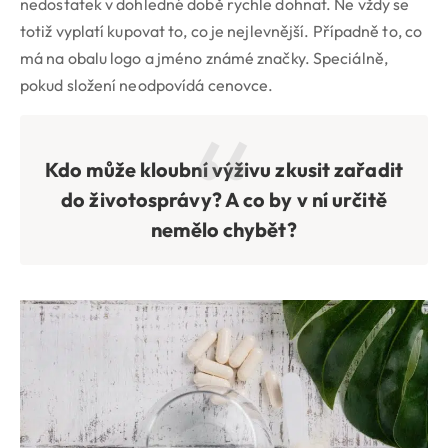
nedostatek v dohledné době rychle dohnat. Ne vždy se
totiž vyplatí kupovat to, co je nejlevnější. Případně to, co
má na obalu logo a jméno známé značky. Speciálně,
pokud složení neodpovídá cenovce.
Kdo může kloubní výživu zkusit zařadit
do životosprávy? A co by v ní určitě
nemělo chybět?