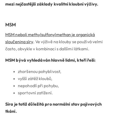
mezi nejčastější základy kvalitní kloubní výživy.
MSM
MSM neboli methylsulfonylmethan je organická
sloučenina síry
. Ve výživě na klouby se používá velmi
často, obvykle v kombinaci s dalšími látkami.
MSM bývá vyhledáván hlavně lidmi, kteří řeší:
zhoršenou pohyblivost,
vyšší zátěž kloubů,
nepohodlí při pohybu,
sportovní zatížení.
Síra je totiž důležitá pro normální stav pojivových
tkání.