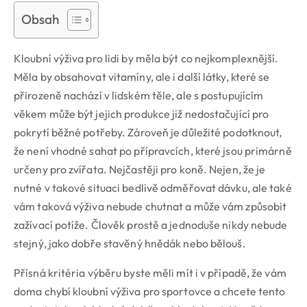
Obsah
Kloubní výživa pro lidi by měla být co nejkomplexnější.
Měla by obsahovat vitamíny, ale i další látky, které se
přirozeně nachází v lidském těle, ale s postupujícím
věkem může být jejich produkce již nedostačující pro
pokrytí běžné potřeby. Zároveň je důležité podotknout,
že není vhodné sahat po přípravcích, které jsou primárně
určeny pro zvířata. Nejčastěji pro koně. Nejen, že je
nutné v takové situaci bedlivě odměřovat dávku, ale také
vám taková výživa nebude chutnat a může vám způsobit
zažívací potíže. Člověk prostě a jednoduše nikdy nebude
stejný, jako dobře stavěný hnědák nebo bělouš.
Přísná kritéria výběru byste měli mít i v případě, že vám
doma chybí kloubní výživa pro sportovce a chcete tento