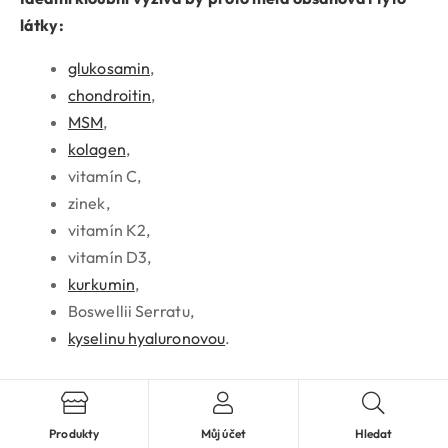
látky:
glukosamin
,
chondroitin
,
MSM
,
kolagen
,
vitamín C,
zinek,
vitamín K2,
vitamín D3,
kurkumin
,
Boswellii Serratu,
kyselinu hyaluronovou
.
Proč je kombinace látek tak důležitá?
Produkty
Můj účet
Hledat
Jednotlivé složky mají v těle odlišnou funkci a teprve