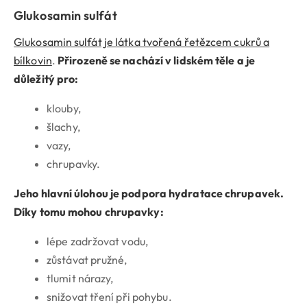
Glukosamin sulfát
Glukosamin sulfát je látka tvořená řetězcem cukrů a
bílkovin
.
Přirozeně se nachází v lidském těle a je
důležitý pro:
klouby,
šlachy,
vazy,
chrupavky.
Jeho hlavní úlohou je podpora hydratace chrupavek.
Díky tomu mohou chrupavky:
lépe zadržovat vodu,
zůstávat pružné,
tlumit nárazy,
snižovat tření při pohybu.