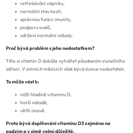
vstřebávání vápníku,
normální stav kostí,
správnou funkci imunity,
podporu svalů,
udržení normální nálady.
Proč bývá problém s jeho nedostatkem?
Tělo si vitamín D dokáže vytvářet působením slunečního
záření. V zimních měsících však bývá slunce nedostatek.
To může vést k:
nižší hladině vitamínu D,
horší náladě,
větší únavě.
Proto bývá doplňování vitamínu D3 zejména na
podzim a v zimě velmi důležité.