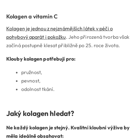
Kolagen a vitamín C
Kolagen je jednou z nejznámějších látek v péči o
pohybový aparát i pokožku
. Jeho přirozená tvorba však
začíná postupně klesat přibližně po 25. roce života.
Klouby kolagen potřebují pro:
pružnost,
pevnost,
odolnost tkání.
Jaký kolagen hledat?
Ne každý kolagen je stejný. Kvalitní kloubní výživa by
měla ideálně obsahovat: