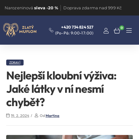
Narozeninová
sleva -20 %
Doprava zdarma nad 999 Kč
+420 734 824 527
0
(Po–Pá: 9:00-17:00)
ZDRAVÍ
Nejlepší kloubní výživa:
Jaké látky v ní nesmí
chybět?
19. 2. 2024
Od
Martina