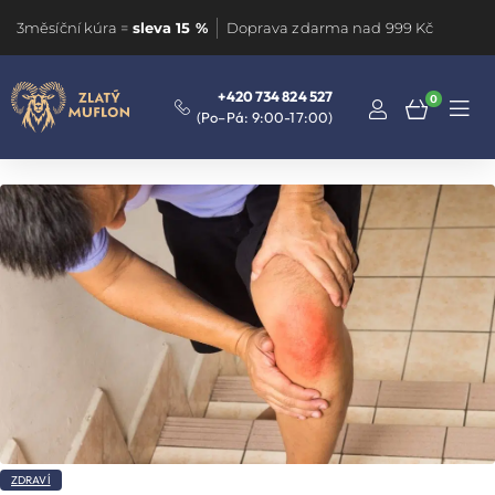
3měsíční kúra =
sleva 15 %
Doprava zdarma nad 999 Kč
+420 734 824 527
0
(Po–Pá: 9:00-17:00)
ZDRAVÍ