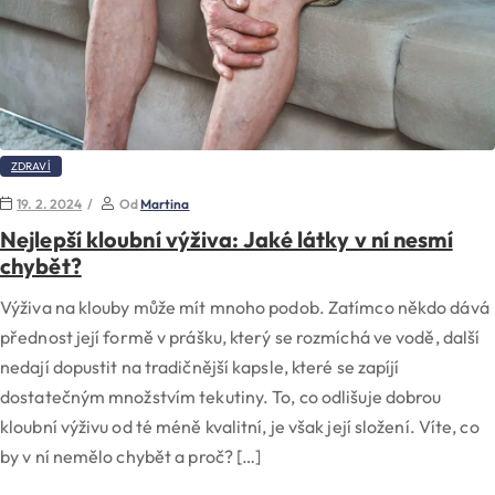
ZDRAVÍ
19. 2. 2024
Od
Martina
Nejlepší kloubní výživa: Jaké látky v ní nesmí
chybět?
Výživa na klouby může mít mnoho podob. Zatímco někdo dává
přednost její formě v prášku, který se rozmíchá ve vodě, další
nedají dopustit na tradičnější kapsle, které se zapíjí
dostatečným množstvím tekutiny. To, co odlišuje dobrou
kloubní výživu od té méně kvalitní, je však její složení. Víte, co
by v ní nemělo chybět a proč? […]