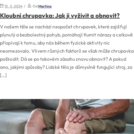
13. 3. 2024
Od
Martina
Kloubní chrupavka: Jak ji vyživit a obnovit?
V našem těle se nachází nespočet chrupavek, které zajišťují
plynulý a bezbolestný pohyb, pomáhají tlumit nárazy a celkově
přispívají k tomu, aby nás během fyzické aktivity nic
neomezovalo. Vlivem různých faktorů se však může chrupavka
poškodit. Dá se po takovém zásahu znovu obnovit? A pokud
ano, jakými způsoby? Lidské tělo je důmyslně fungující stroj, za
[…]