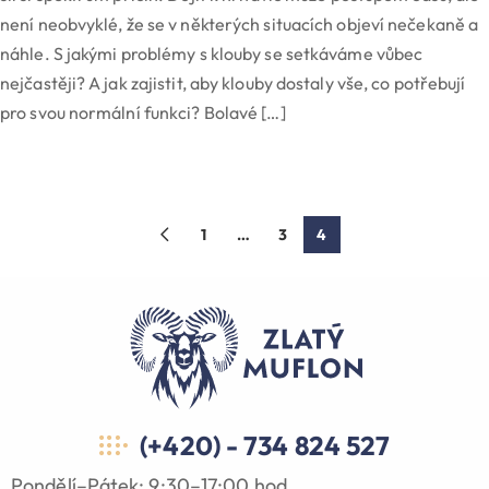
není neobvyklé, že se v některých situacích objeví nečekaně a
náhle. S jakými problémy s klouby se setkáváme vůbec
nejčastěji? A jak zajistit, aby klouby dostaly vše, co potřebují
pro svou normální funkci? Bolavé […]
1
…
3
4
(+420) - 734 824 527
Pondělí–Pátek: 9:30–17:00 hod.