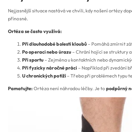
Nejjasnější situace nastává ve chvíli, kdy nošení ortézy dopo
přínosné.
Ortéza se často využívá:
Při dlouhodobé bolesti kloubů
– Pomáhá zmírnit zát
Po operaci nebo úrazu
– Chrání hojící se struktury
Při sportu
– Zejména u kontaktních nebo dynamických
Při fyzicky náročné práci
– Například při zvedání 
U chronických potíží
– Třeba při problémech typu te
Pamatujte:
Ortéza není náhradou léčby. Je to
podpůrný n