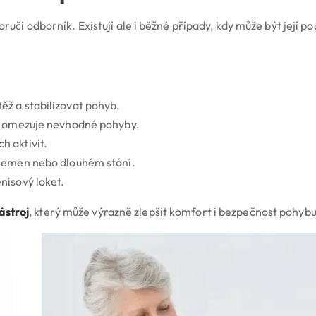
ručí odborník. Existují ale i běžné případy, kdy může být její pou
ěž a stabilizovat pohyb.
 a omezuje nevhodné pohyby.
 aktivit.
břemen nebo dlouhém stání.
nisový loket.
ástroj
, který může výrazně zlepšit komfort i bezpečnost pohybu