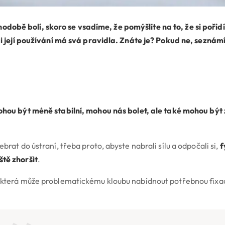
době bolí, skoro se vsadíme, že pomýšlíte na to, že si poříd
m, i její používání má svá pravidla. Znáte je? Pokud ne, sezná
hou být méně stabilní, mohou nás bolet, ale také mohou být 
brat do ústraní, třeba proto, abyste nabrali sílu a odpočali si,
f
ště zhoršit
.
, která může problematickému kloubu nabídnout potřebnou fixac