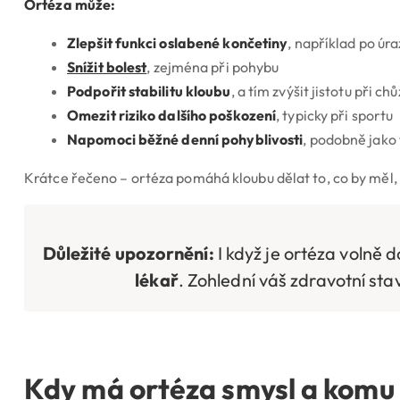
Ortéza může:
Zlepšit funkci oslabené končetiny
, například po úra
Snížit bolest
, zejména při pohybu
Podpořit stabilitu kloubu
, a tím zvýšit jistotu při ch
Omezit riziko dalšího poškození
, typicky při sportu
Napomoci běžné denní pohyblivosti
, podobně jako t
Krátce řečeno – ortéza pomáhá kloubu dělat to, co by měl
Důležité upozornění:
I když je ortéza volně 
lékař
. Zohlední váš zdravotní st
Kdy má ortéza smysl a komu