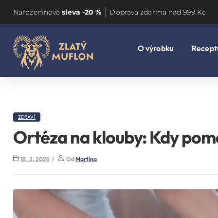
Narozeninová
sleva -20 %
Doprava zdarma nad 999 Kč
O výrobku
Recept
ZDRAVÍ
Ortéza na klouby: Kdy pomá
18. 2. 2026
Od
Martina