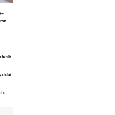
íte
míme
ztuhlé
yzická
i a