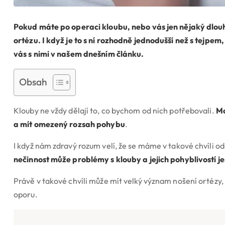
Pokud máte po operaci kloubu, nebo vás jen nějaký dlouho
ortézu. I když je to s ní rozhodně jednodušší než s tejpe
vás s nimi v našem dnešním článku.
Obsah
Klouby ne vždy dělají to, co bychom od nich potřebovali.
Mo
a mít omezený rozsah pohybu
.
I když nám zdravý rozum velí, že se máme v takové chvíli ode
nečinnost může problémy s klouby a jejich pohyblivostí je
Právě v takové chvíli může mít velký význam nošení ortézy
oporu.