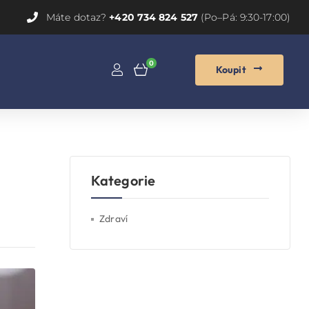
Máte dotaz?
+420 734 824 527
(Po–Pá: 9:30-17:00)
0
Koupit
Kategorie
Zdraví