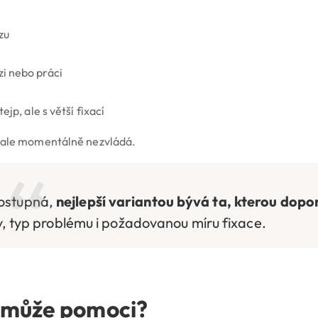
zu
ůzi nebo práci
ejp, ale s větší fixací
, ale momentálně nezvládá.
dostupná,
nejlepší variantou bývá ta, kterou dopo
av, typ problému i požadovanou míru fixace.
 může pomoci?