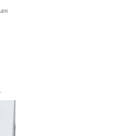
žití
.