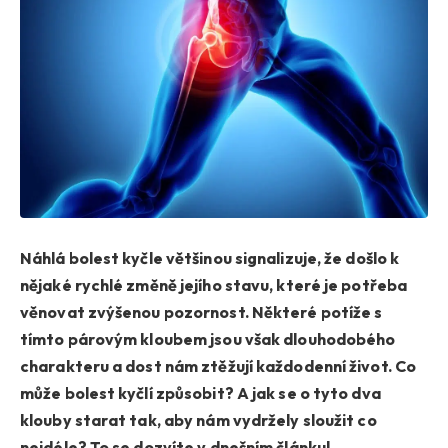
Náhlá bolest kyčle většinou signalizuje, že došlo k
nějaké rychlé změně jejího stavu, které je potřeba
věnovat zvýšenou pozornost. Některé potíže s
tímto párovým kloubem jsou však dlouhodobého
charakteru a dost nám ztěžují každodenní život. Co
může bolest kyčlí způsobit? A jak se o tyto dva
klouby starat tak, aby nám vydržely sloužit co
nejdéle? To se dozvíte v dnešním článku!