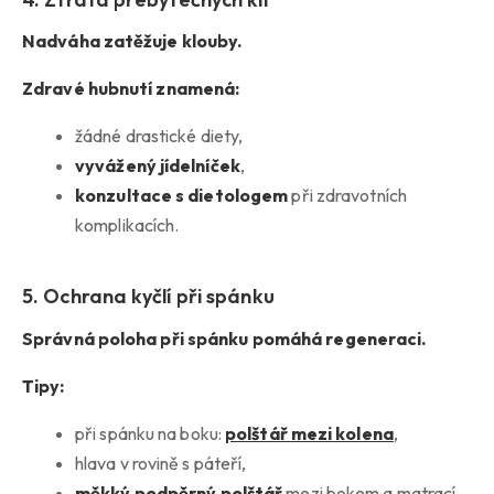
Nadváha zatěžuje klouby.
Zdravé hubnutí znamená:
žádné drastické diety,
vyvážený jídelníček
,
konzultace s dietologem
při zdravotních
komplikacích.
5. Ochrana kyčlí při spánku
Správná poloha při spánku pomáhá regeneraci.
Tipy:
při spánku na boku:
polštář mezi kolena
,
hlava v rovině s páteří,
měkký podpěrný polštář
mezi bokem a matrací.