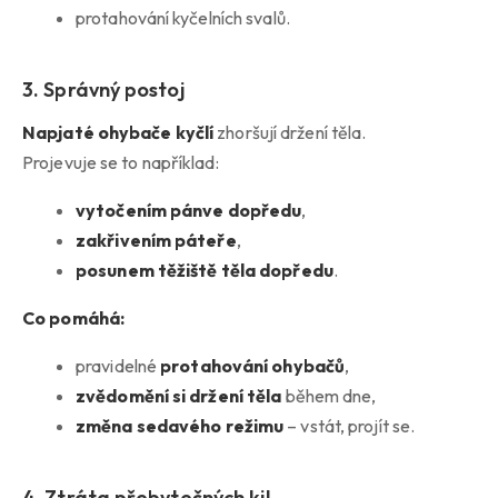
protahování kyčelních svalů.
3. Správný postoj
Napjaté ohybače kyčlí
zhoršují držení těla.
Projevuje se to například:
vytočením pánve dopředu
,
zakřivením páteře
,
posunem těžiště těla dopředu
.
Co pomáhá:
pravidelné
protahování ohybačů
,
zvědomění si držení těla
během dne,
změna sedavého režimu
– vstát, projít se.
4. Ztráta přebytečných kil