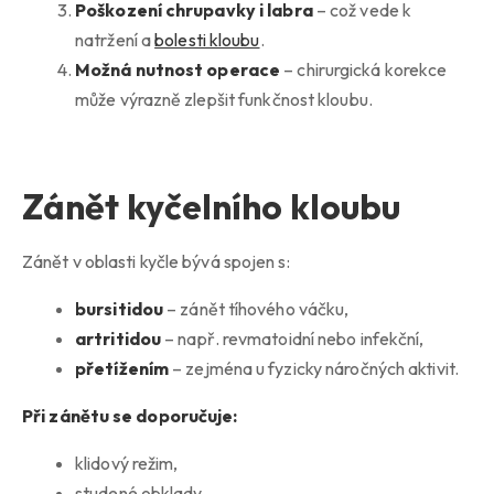
Poškození chrupavky i labra
– což vede k
natržení a
bolesti kloubu
.
Možná nutnost operace
– chirurgická korekce
může výrazně zlepšit funkčnost kloubu.
Zánět kyčelního kloubu
Zánět v oblasti kyčle bývá spojen s:
bursitidou
– zánět tíhového váčku,
artritidou
– např. revmatoidní nebo infekční,
přetížením
– zejména u fyzicky náročných aktivit.
Při zánětu se doporučuje:
klidový režim,
studené obklady,