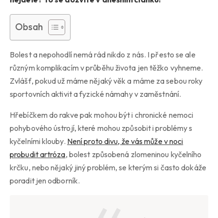
Obsah
Bolest a nepohodlí nemá rád nikdo z nás. I přesto se ale
různým komplikacím v průběhu života jen těžko vyhneme.
Zvlášť, pokud už máme nějaký věk a máme za sebou roky
sportovních aktivit a fyzické námahy v zaměstnání.
Hřebíčkem do rakve pak mohou být i chronické nemoci
pohybového ústrojí, které mohou způsobit i problémy s
kyčelními klouby.
Není proto divu, že vás může v noci
probudit artróza
, bolest způsobená zlomeninou kyčelního
krčku, nebo nějaký jiný problém, se kterým si často dokáže
poradit jen odborník.