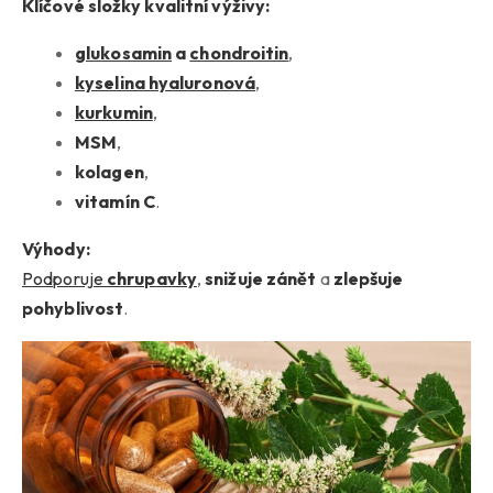
Klíčové složky kvalitní výživy:
glukosamin
a
chondroitin
,
kyselina hyaluronová
,
kurkumin
,
MSM
,
kolagen
,
vitamín C
.
Výhody:
Podporuje
chrupavky
,
snižuje zánět
a
zlepšuje
pohyblivost
.