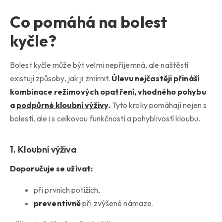
Co pomáhá na bolest
kyčle?
Bolest kyčle může být velmi nepříjemná, ale naštěstí
existují způsoby, jak ji zmírnit.
Úlevu nejčastěji přináší
kombinace režimových opatření, vhodného pohybu
a
podpůrné kloubní výživy
.
Tyto kroky pomáhají nejen s
bolestí, ale i s celkovou funkčností a pohyblivostí kloubu.
1. Kloubní výživa
Doporučuje se užívat:
při prvních potížích,
preventivně
při zvýšené námaze.