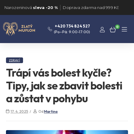
Narozeninová
sleva -20 %
Doprava zdarma nad 999 Kč
+420 734 824 527
0
(Po–Pá: 9:00-17:00)
ZDRAVÍ
Trápí vás bolest kyčle?
Tipy, jak se zbavit bolesti
a zůstat v pohybu
17. 4. 2025
Od
Martina