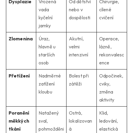
Dysplazie
Vrozená
Od dětství
Chirurgie,
vada
nebo v
cílené
kyčelní
dospělosti
cvičení
jamky
Zlomenina
Úraz,
Akutní,
Operace,
hlavně u
velmi
lázně,
starších
intenzivní
rekonvalesc
osob
ence
Přetížení
Nadměrné
Bolest při
Odpočinek,
zatížení
zátěži
cviky,
kloubu
změna
aktivity
Poranění
Natažený
Ostrá,
Klid,
měkkých
sval,
lokalizovan
ledování,
tkání
pohmožděni
á
elastická