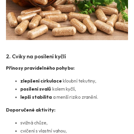
2. Cviky na posílení kyčlí
Přínosy pravidelného pohybu:
zlepšení cirkulace
kloubní tekutiny,
posílení svalů
kolem kyčlí,
lepší stabilita
a menší riziko zranění.
Doporučené aktivity:
svižná chůze,
cvičení s vlastní vahou,