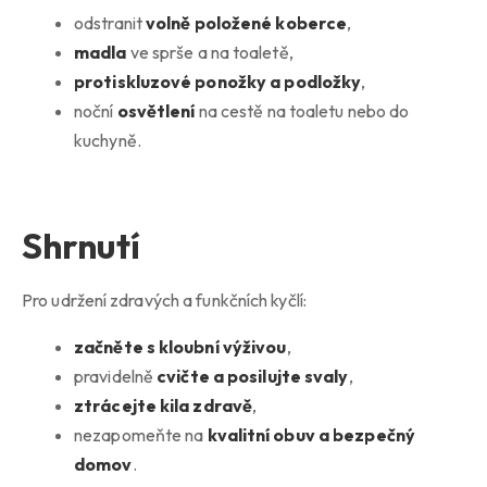
odstranit
volně položené koberce
,
madla
ve sprše a na toaletě,
protiskluzové ponožky a podložky
,
noční
osvětlení
na cestě na toaletu nebo do
kuchyně.
Shrnutí
Pro udržení zdravých a funkčních kyčlí:
začněte s kloubní výživou
,
pravidelně
cvičte a posilujte svaly
,
ztrácejte kila zdravě
,
nezapomeňte na
kvalitní obuv a bezpečný
domov
.