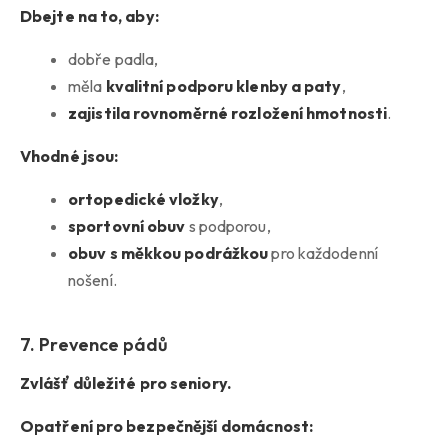
Dbejte na to, aby:
dobře padla,
měla
kvalitní podporu klenby a paty
,
zajistila rovnoměrné rozložení hmotnosti
.
Vhodné jsou:
ortopedické vložky
,
sportovní obuv
s podporou,
obuv s měkkou podrážkou
pro každodenní
nošení.
7. Prevence pádů
Zvlášť důležité pro seniory.
Opatření pro bezpečnější domácnost: