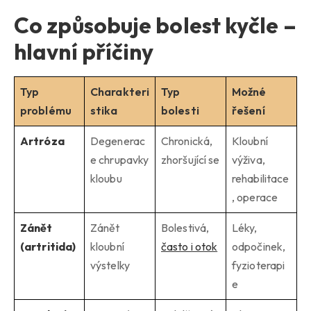
Co způsobuje bolest kyčle –
hlavní příčiny
Typ
Charakteri
Typ
Možné
problému
stika
bolesti
řešení
Artróza
Degenerac
Chronická,
Kloubní
e chrupavky
zhoršující se
výživa,
kloubu
rehabilitace
, operace
Zánět
Zánět
Bolestivá,
Léky,
(artritida)
kloubní
často i otok
odpočinek,
výstelky
fyzioterapi
e