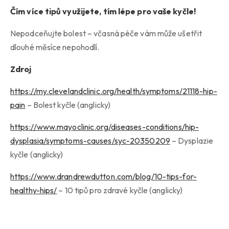
Čím více tipů využijete, tím lépe pro vaše kyčle!
Nepodceňujte bolest – včasná péče vám může ušetřit
dlouhé měsíce nepohodlí.
Zdroj
https://my.clevelandclinic.org/health/symptoms/21118-hip-
pain
– Bolest kyčle (anglicky)
https://www.mayoclinic.org/diseases-conditions/hip-
dysplasia/symptoms-causes/syc-20350209
– Dysplazie
kyčle (anglicky)
https://www.drandrewdutton.com/blog/10-tips-for-
healthy-hips/
– 10 tipů pro zdravé kyčle (anglicky)