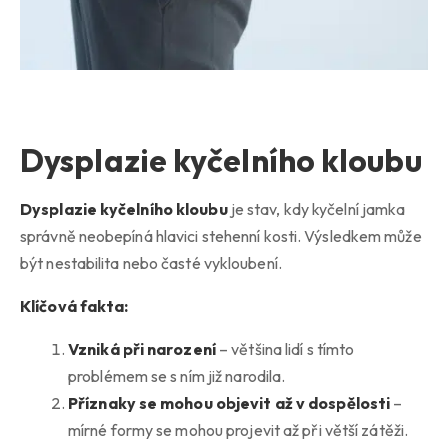
Dysplazie kyčelního kloubu
Dysplazie kyčelního kloubu
je stav, kdy kyčelní jamka
správně neobepíná hlavici stehenní kosti. Výsledkem může
být nestabilita nebo časté vykloubení.
Klíčová fakta:
Vzniká při narození
– většina lidí s tímto
problémem se s ním již narodila.
Příznaky se mohou objevit až v dospělosti
–
mírné formy se mohou projevit až při větší zátěži.