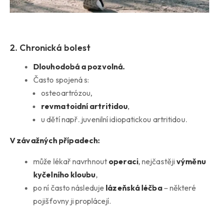
2. Chronická bolest
Dlouhodobá a pozvolná.
Často spojená s:
osteoartrózou,
revmatoidní artritidou
,
u dětí např. juvenilní idiopatickou artritidou.
V závažných případech:
může lékař navrhnout
operaci
, nejčastěji
výměnu
kyčelního kloubu
,
po ní často následuje
lázeňská léčba
– některé
pojišťovny ji proplácejí.