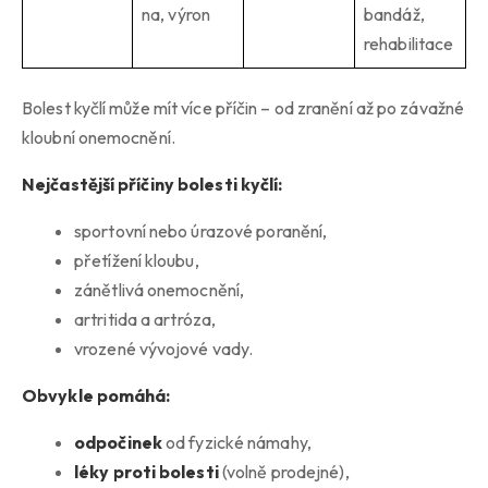
na, výron
bandáž,
rehabilitace
Bolest kyčlí může mít více příčin – od zranění až po závažné
kloubní onemocnění.
Nejčastější příčiny bolesti kyčlí:
sportovní nebo úrazové poranění,
přetížení kloubu,
zánětlivá onemocnění,
artritida a artróza,
vrozené vývojové vady.
Obvykle pomáhá:
odpočinek
od fyzické námahy,
léky proti bolesti
(volně prodejné),